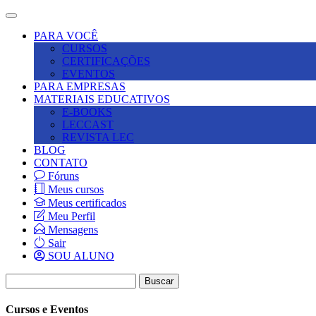
Abrir
navegação
PARA VOCÊ
CURSOS
CERTIFICAÇÕES
EVENTOS
PARA EMPRESAS
MATERIAIS EDUCATIVOS
E-BOOKS
LECCAST
REVISTA LEC
BLOG
CONTATO
Fóruns
Meus cursos
Meus certificados
Meu Perfil
Mensagens
Sair
SOU ALUNO
Cursos e Eventos